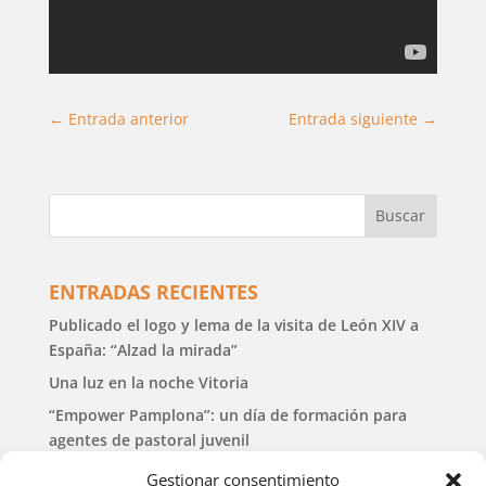
←
Entrada anterior
Entrada siguiente
→
ENTRADAS RECIENTES
Publicado el logo y lema de la visita de León XIV a
España: “Alzad la mirada”
Una luz en la noche Vitoria
“Empower Pamplona”: un día de formación para
agentes de pastoral juvenil
Abierta la inscripción para acompañar al Papa en su
Gestionar consentimiento