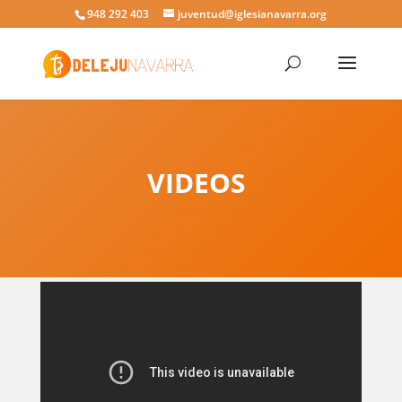
948 292 403
juventud@iglesianavarra.org
VIDEOS