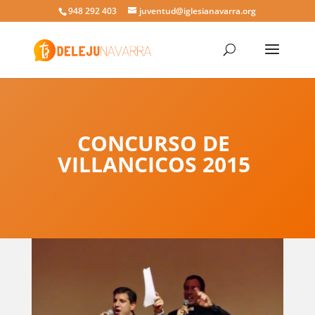
948 292 403
juventud@iglesianavarra.org
CONCURSO DE
VILLANCICOS 2015